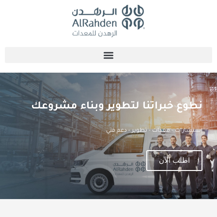
نطوع خبراتنا لتطوير وبناء مشروعك
إستشارات - معدات - تطوير - دعم فني
اطلب الآن